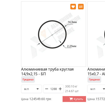
Алюминиевая труба круглая
Алюминие
14,9х2,15 - БП
15х0,7 - 
Предзаказ
Предзаказ
300.10 кг
/
214.67 шт
124549.60 грн
15772
Купить
Цена
Цена