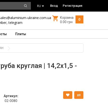
RU
Вход
Регистрация
sales@aluminium-ukraine.com.ua
Корзина
0
0.00 грн
viber
,
telegram
исты
Плиты
 АН
ба круглая | 14,2х1,5 -
Артикул:
02-0080