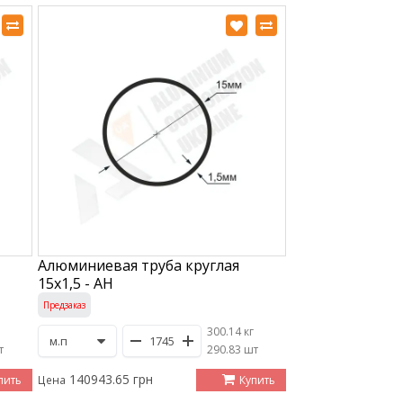
Алюминиевая труба круглая
15х1,5 - АН
Предзаказ
300.14 кг
т
/
290.83 шт
140943.65 грн
пить
Купить
Цена