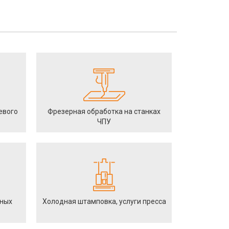
евого
Фрезерная обработка на станках
ЧПУ
йных
Холодная штамповка, услуги пресса