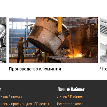
Производство алюминия
Что
г
Личный Кабинет
иевый прокат
Личный Кабинет
иевый профиль для LED ленты
История заказов