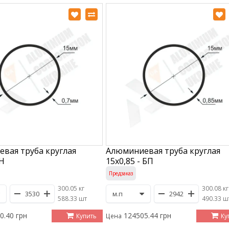
вая труба круглая
Алюминиевая труба круглая
АН
15х0,85 - БП
Предзаказ
300.05 кг
300.08 кг
/
588.33 шт
/
490.33 ш
0.40 грн
124505.44 грн
Купить
Ку
Цена