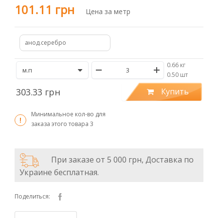
101.11 грн
Цена за метр
анод.серебро
0.66 кг
/
0.50 шт
303.33 грн
Купить
Минимальное кол-во для
заказа этого товара
3
При заказе от 5 000 грн, Доставка по
Украине бесплатная.
Поделиться: