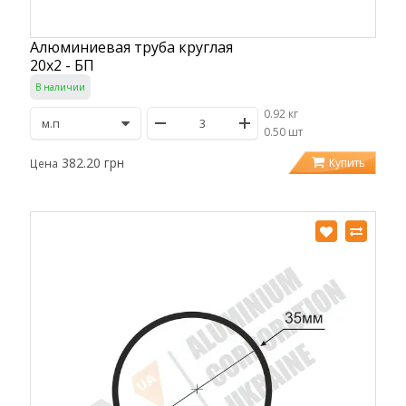
Алюминиевая труба круглая
20х2 - БП
В наличии
0.92 кг
/
0.50 шт
382.20 грн
Купить
Цена