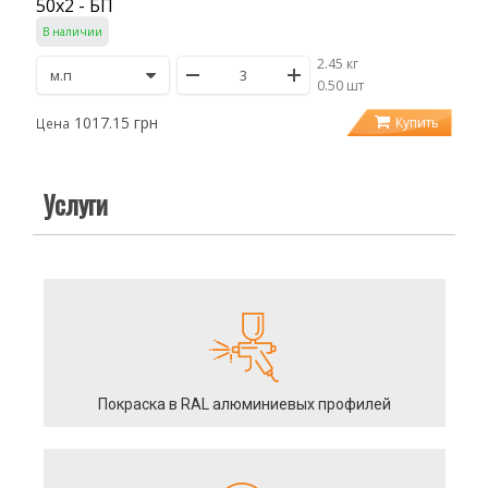
50х2 - БП
В наличии
2.45 кг
/
0.50 шт
1017.15 грн
Купить
Цена
Услуги
Покраска в RAL алюминиевых профилей