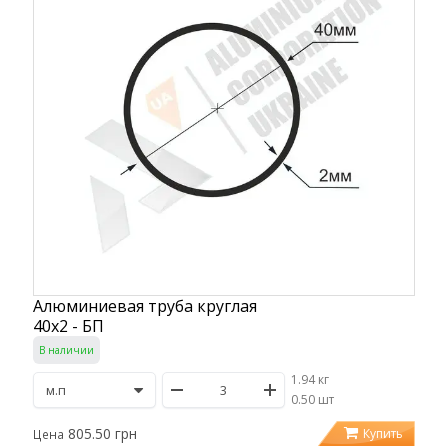
Алюминиевая труба круглая
40х2 - БП
В наличии
1.94 кг
/
0.50 шт
805.50 грн
Купить
Цена