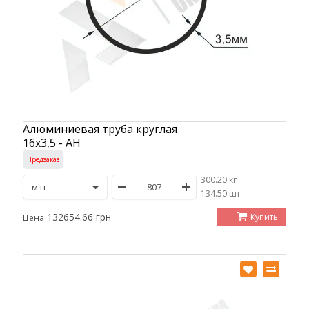
Алюминиевая труба круглая
16х3,5 - АН
Предзаказ
300.20 кг
/
134.50 шт
132654.66 грн
Купить
Цена