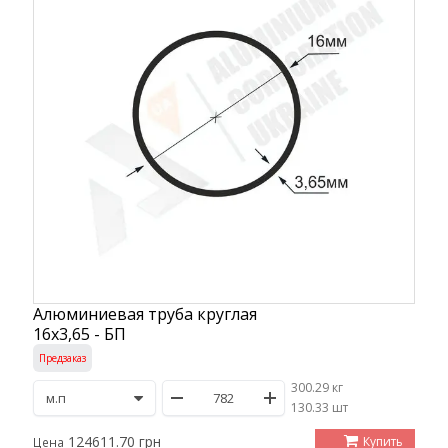
Алюминиевая труба круглая
16х3,65 - БП
Предзаказ
300.29 кг
/
130.33 шт
124611.70 грн
Купить
Цена