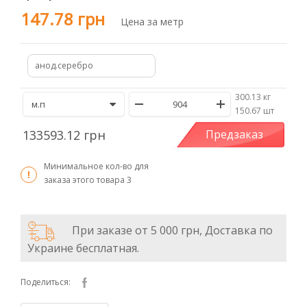
147.78 грн
Цена за метр
анод.серебро
300.13 кг
/
150.67 шт
133593.12 грн
Предзаказ
Минимальное кол-во для
заказа этого товара
3
При заказе от 5 000 грн, Доставка по
Украине бесплатная.
Поделиться: