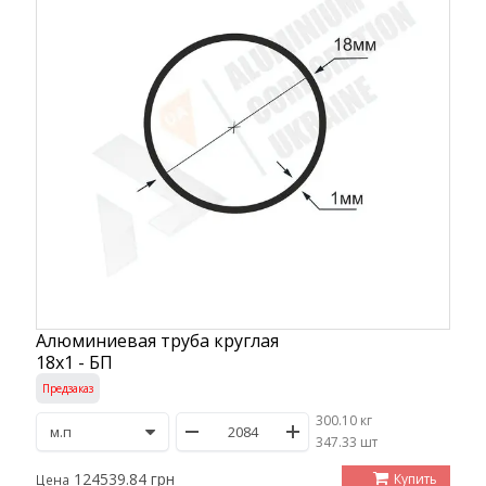
Алюминиевая труба круглая
18х1 - БП
Предзаказ
300.10 кг
/
347.33 шт
124539.84 грн
Купить
Цена