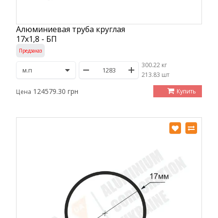
Алюминиевая труба круглая
17х1,8 - БП
Предзаказ
300.22 кг
/
213.83 шт
124579.30 грн
Купить
Цена