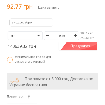
92.77 грн
Цена за метр
анод.серебро
300.17 кг
/
252.67 шт
140639.32 грн
Предзаказ
Минимальное кол-во для
заказа этого товара
3
При заказе от 5 000 грн, Доставка по
Украине бесплатная.
Поделиться: