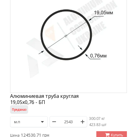
Алюминиевая труба круглая
19,05х0,76 - БП
Предзаказ
300.07 кг
/
423.83 шт
124530.71 грн
Купить
Цена