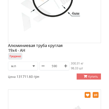
Алюминиевая труба круглая
19х4 - АН
Предзаказ
300.31 кг
/
98.33 шт
131711.60 грн
Купить
Цена