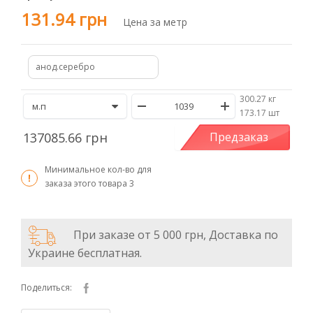
131.94 грн
Цена за метр
анод.серебро
300.27 кг
/
173.17 шт
137085.66 грн
Предзаказ
Минимальное кол-во для
заказа этого товара
3
При заказе от 5 000 грн, Доставка по
Украине бесплатная.
Поделиться: