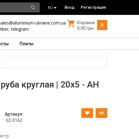
RU
Вход
Регистрация
sales@aluminium-ukraine.com.ua
Корзина
0
0.00 грн
viber
,
telegram
исты
Плиты
уба круглая | 20х5 - АН
Артикул:
02-0162
метр