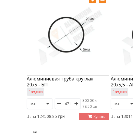
Алюминиевая труба круглая
Алюминие
20х5 - БП
20х5,5 - 
Предзаказ
Предзаказ
300.03 кг
/
78.50 шт
124508.85 грн
13011
Купить
Цена
Цена