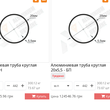
вая труба круглая
Алюминиевая труба круглая
АН
20х5,5 - БП
Предзаказ
300.12 кг
300.12 кг
/
73.67 шт
/
73.67 шт
5.96 грн
124546.76 грн
Купить
Ку
Цена