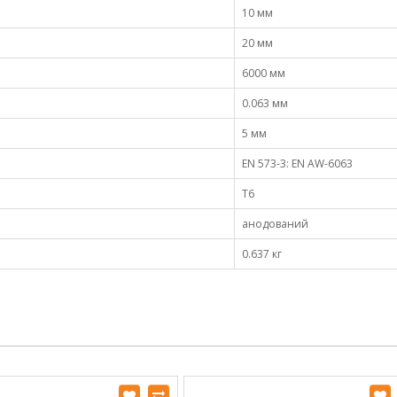
10 мм
20 мм
6000 мм
0.063 мм
5 мм
EN 573-3: EN AW-6063
Т6
анодований
0.637 кг