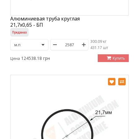
Алюминиевая труба круглая
21,7х0,65 - БП
Предзаказ
300.09 кг
/
431.17 шт
124538.18 грн
Купить
Цена