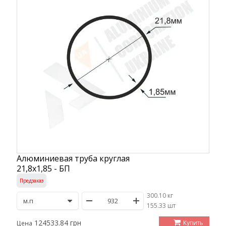
Алюминиевая труба круглая
21,8х1,85 - БП
Предзаказ
300.10 кг
/
155.33 шт
124533.84 грн
Купить
Цена