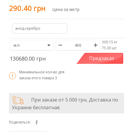
290.40 грн
Цена за метр
анод.серебро
300.15 кг
/
75.00 шт
130680.00 грн
Предзаказ
Минимальное кол-во для
заказа этого товара
3
При заказе от 5 000 грн, Доставка по
Украине бесплатная.
Поделиться: