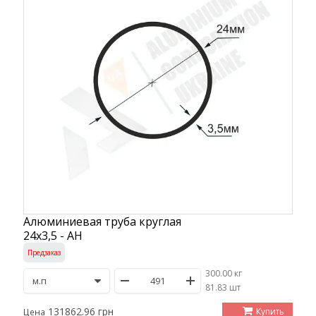
Алюминиевая труба круглая
24х3,5 - АН
Предзаказ
300.00 кг
/
81.83 шт
131862.96 грн
Купить
Цена