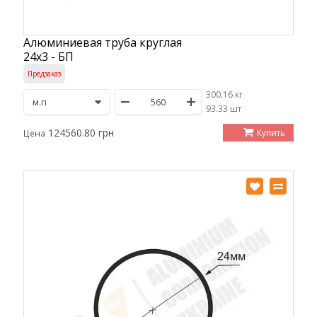
Алюминиевая труба круглая
24х3 - БП
Предзаказ
300.16 кг
/
93.33 шт
124560.80 грн
Купить
Цена