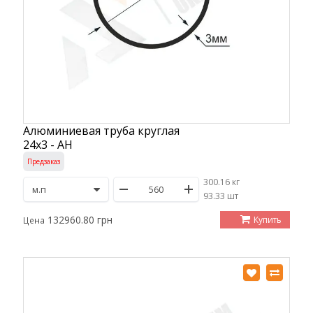
Алюминиевая труба круглая
24х3 - АН
Предзаказ
300.16 кг
/
93.33 шт
132960.80 грн
Купить
Цена