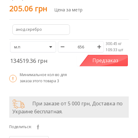
205.06 грн
Цена за метр
анод.серебро
300.45 кг
/
109.33 шт
134519.36 грн
Предзаказ
Минимальное кол-во для
заказа этого товара
3
При заказе от 5 000 грн, Доставка по
Украине бесплатная.
Поделиться: