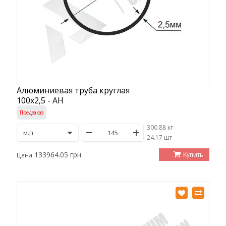
Алюминиевая труба круглая
100х2,5 - АН
Предзаказ
300.88 кг
/
24.17 шт
133964.05 грн
Купить
Цена