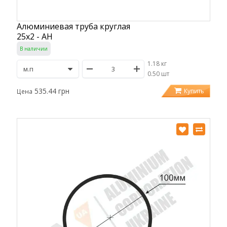
Алюминиевая труба круглая
25х2 - АН
В наличии
1.18 кг
/
0.50 шт
535.44 грн
Купить
Цена