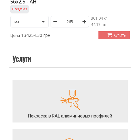
56х2,5 - АН
Предзаказ
301.04 кг
/
44.17 шт
134254.30 грн
Купить
Цена
Услуги
Покраска в RAL алюминиевых профилей