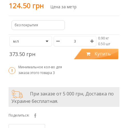
124.50 грн
Цена за метр
без покрытия
0.90 кг
/
0.50 шт
373.50 грн
Купить
Минимальное кол-во для
заказа этого товара
3
При заказе от 5 000 грн, Доставка по
Украине бесплатная.
Поделиться: