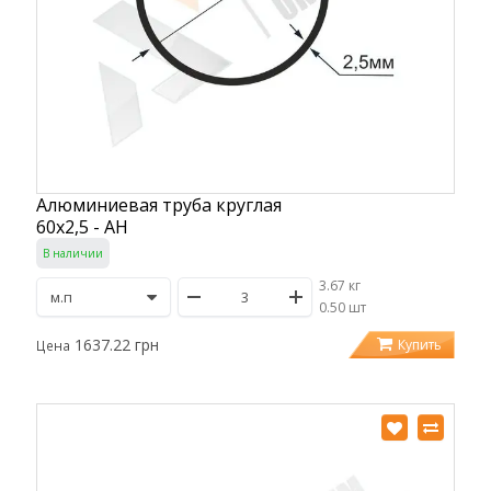
Алюминиевая труба круглая
60х2,5 - АН
В наличии
3.67 кг
/
0.50 шт
1637.22 грн
Купить
Цена