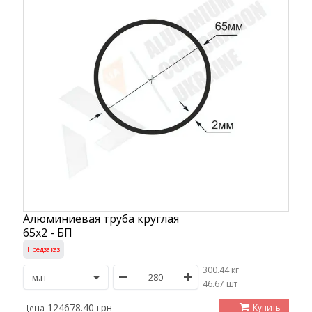
Алюминиевая труба круглая
65х2 - БП
Предзаказ
300.44 кг
/
46.67 шт
124678.40 грн
Купить
Цена