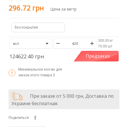
296.72 грн
Цена за метр
без покрытия
300.30 кг
/
70.00 шт
124622.40 грн
Предзаказ
Минимальное кол-во для
заказа этого товара
3
При заказе от 5 000 грн, Доставка по
Украине бесплатная.
Поделиться: