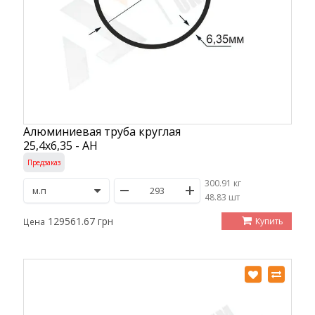
Алюминиевая труба круглая
25,4х6,35 - АН
Предзаказ
300.91 кг
/
48.83 шт
129561.67 грн
Купить
Цена