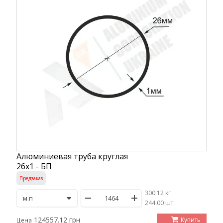
Алюминиевая труба круглая
26х1 - БП
Предзаказ
300.12 кг
/
244.00 шт
124557.12 грн
Купить
Цена