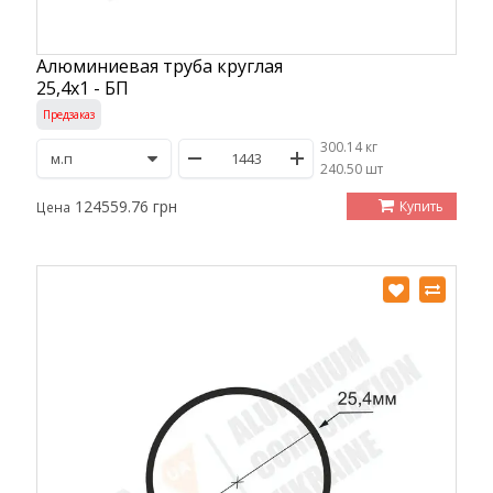
Алюминиевая труба круглая
25,4х1 - БП
Предзаказ
300.14 кг
/
240.50 шт
124559.76 грн
Купить
Цена