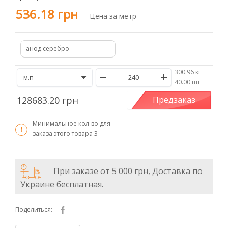
536.18 грн
Цена за метр
анод.серебро
300.96 кг
/
40.00 шт
128683.20 грн
Предзаказ
Минимальное кол-во для
заказа этого товара
3
При заказе от 5 000 грн, Доставка по
Украине бесплатная.
Поделиться: