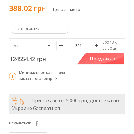
388.02 грн
Цена за метр
без покрытия
300.13 кг
/
53.50 шт
124554.42 грн
Предзаказ
Минимальное кол-во для
заказа этого товара
3
При заказе от 5 000 грн, Доставка по
Украине бесплатная.
Поделиться: