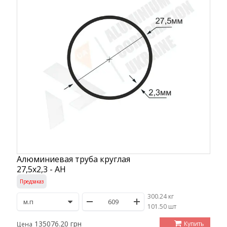
Алюминиевая труба круглая
27,5х2,3 - АН
Предзаказ
300.24 кг
/
101.50 шт
135076.20 грн
Купить
Цена