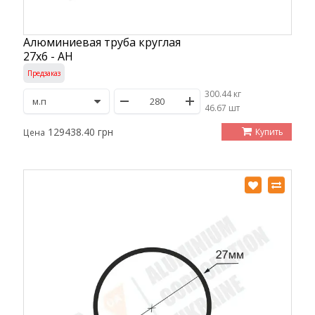
Алюминиевая труба круглая
27х6 - АН
Предзаказ
300.44 кг
/
46.67 шт
129438.40 грн
Купить
Цена