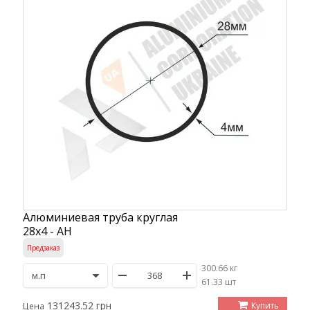
Алюминиевая труба круглая
28х4 - АН
Предзаказ
300.66 кг
/
61.33 шт
131243.52 грн
Купить
Цена