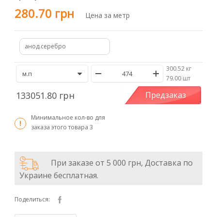
280.70 грн
Цена за метр
анод.серебро
300.52 кг
/
79.00 шт
133051.80 грн
Предзаказ
Минимальное кол-во для
заказа этого товара
3
При заказе от 5 000 грн, Доставка по
Украине бесплатная.
Поделиться: