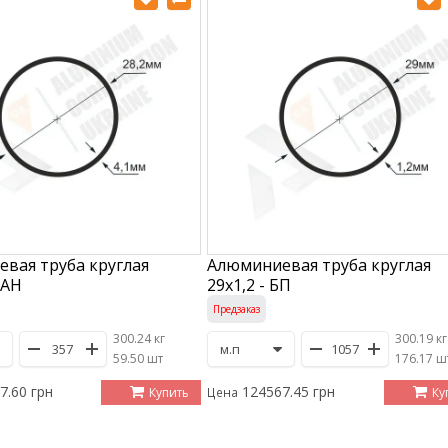
вая труба круглая
Алюминиевая труба круглая
 АН
29х1,2 - БП
Предзаказ
300.24 кг
300.19 кг
/
59.50 шт
/
176.17 ш
7.60 грн
124567.45 грн
Купить
Ку
Цена