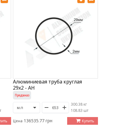
Алюминиевая труба круглая
29х2 - АН
Предзаказ
300.38 кг
т
/
108.83 шт
136535.77 грн
пить
Купить
Цена