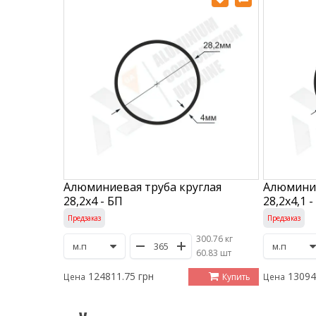
Алюминиевая труба круглая
Алюминие
28,2х4 - БП
28,2х4,1 -
Предзаказ
Предзаказ
300.76 кг
/
60.83 шт
124811.75 грн
13094
Купить
Цена
Цена