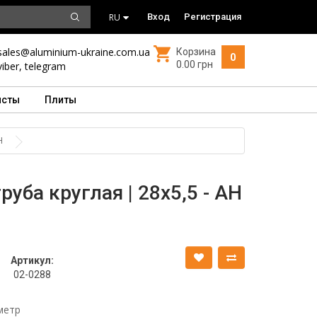
RU
Вход
Регистрация
sales@aluminium-ukraine.com.ua
Корзина
0
0.00 грн
viber
,
telegram
исты
Плиты
Н
уба круглая | 28х5,5 - АН
Артикул:
02-0288
метр