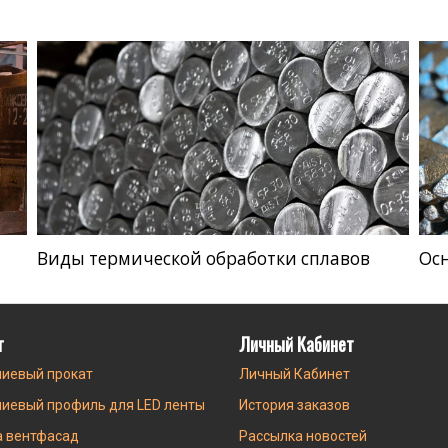
Виды термической обработки сплавов
Ос
г
Личный Кабинет
иевый прокат
Личный Кабинет
иевый профиль для LED ленты
История заказов
а вентфасад
Рассылка новостей