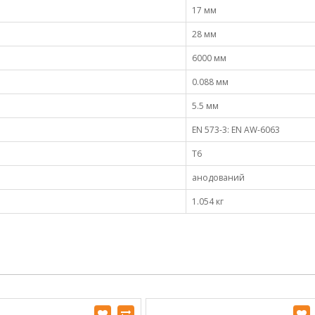
17 мм
28 мм
6000 мм
0.088 мм
5.5 мм
EN 573-3: EN AW-6063
Т6
анодований
1.054 кг