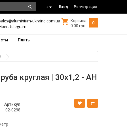
RU
Вход
Регистрация
sales@aluminium-ukraine.com.ua
Корзина
0
0.00 грн
viber
,
telegram
исты
Плиты
Н
уба круглая | 30х1,2 - АН
Артикул:
02-0298
метр