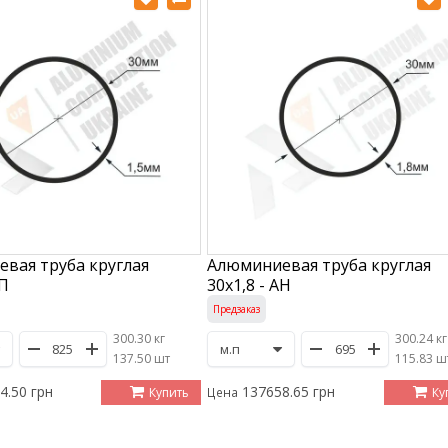
вая труба круглая
Алюминиевая труба круглая
БП
30х1,8 - АН
Предзаказ
300.30 кг
300.24 кг
/
137.50 шт
/
115.83 ш
4.50 грн
137658.65 грн
Купить
Ку
Цена