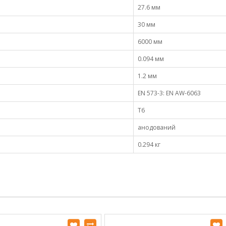
27.6 мм
30 мм
6000 мм
0.094 мм
1.2 мм
EN 573-3: EN AW-6063
Т6
анодований
0.294 кг