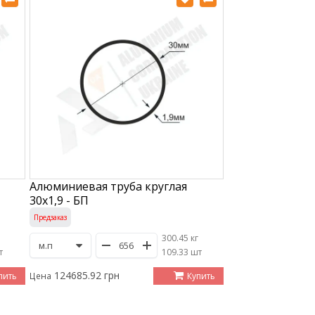
Алюминиевая труба круглая
30х1,9 - БП
Предзаказ
300.45 кг
т
/
109.33 шт
124685.92 грн
пить
Купить
Цена