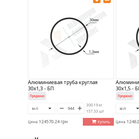
Алюминиевая труба круглая
Алюминие
30х1,3 - БП
30х1,5 - 
Предзаказ
Предзаказ
300.19 кг
/
157.33 шт
124570.24 грн
12462
Купить
Цена
Цена