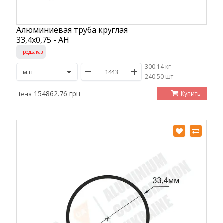
Алюминиевая труба круглая
33,4х0,75 - АН
Предзаказ
300.14 кг
/
240.50 шт
154862.76 грн
Купить
Цена