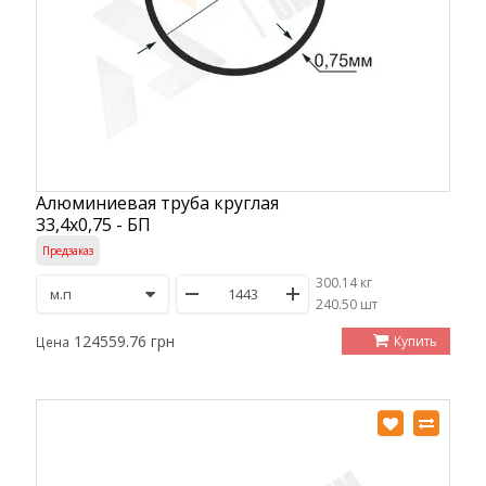
Алюминиевая труба круглая
33,4х0,75 - БП
Предзаказ
300.14 кг
/
240.50 шт
124559.76 грн
Купить
Цена