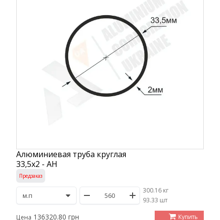
Алюминиевая труба круглая
33,5х2 - АН
Предзаказ
300.16 кг
/
93.33 шт
136320.80 грн
Купить
Цена