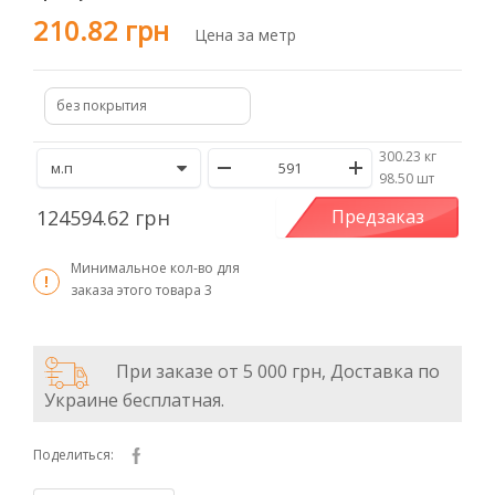
210.82 грн
Цена за метр
без покрытия
300.23 кг
/
98.50 шт
124594.62 грн
Предзаказ
Минимальное кол-во для
заказа этого товара
3
При заказе от 5 000 грн, Доставка по
Украине бесплатная.
Поделиться: