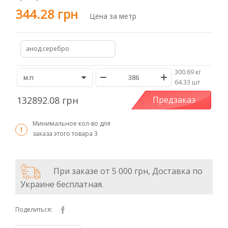
344.28 грн
Цена за метр
анод.серебро
300.69 кг
/
64.33 шт
132892.08 грн
Предзаказ
Минимальное кол-во для
заказа этого товара
3
При заказе от 5 000 грн, Доставка по
Украине бесплатная.
Поделиться: