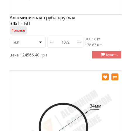
Алюминиевая труба круглая
34х1 - БП
Предзаказ
300.16 кг
/
178.67 шт
124566.40 грн
Купить
Цена