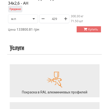
34х2,6 - АН
Предзаказ
300.30 кг
/
71.50 шт
133800.81 грн
Купить
Цена
Услуги
Покраска в RAL алюминиевых профилей