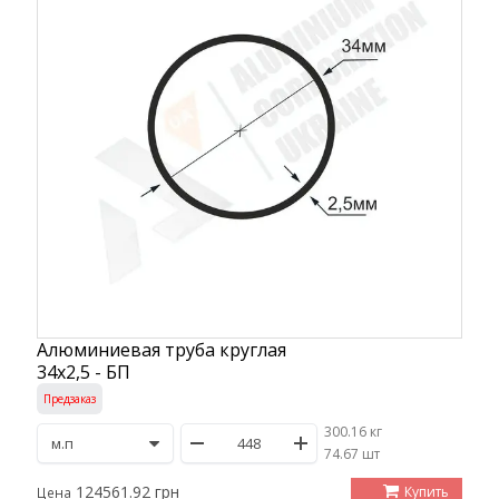
Алюминиевая труба круглая
34х2,5 - БП
Предзаказ
300.16 кг
/
74.67 шт
124561.92 грн
Купить
Цена