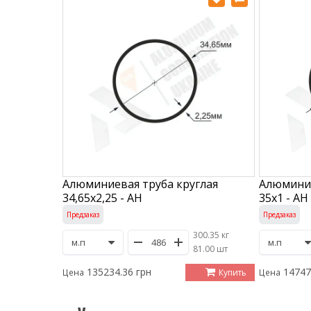
Алюминиевая труба круглая
Алюминие
34,65х2,25 - АН
35х1 - АН
Предзаказ
Предзаказ
300.35 кг
/
81.00 шт
135234.36 грн
14747
Купить
Цена
Цена