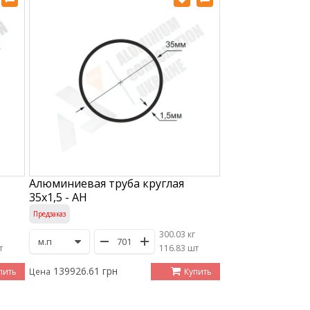
Алюминиевая труба круглая
35х1,5 - АН
Предзаказ
300.03 кг
т
/
116.83 шт
139926.61 грн
пить
Купить
Цена