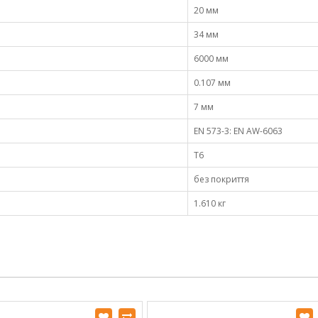
20 мм
34 мм
6000 мм
0.107 мм
7 мм
EN 573-3: EN AW-6063
Т6
без покриття
1.610 кг