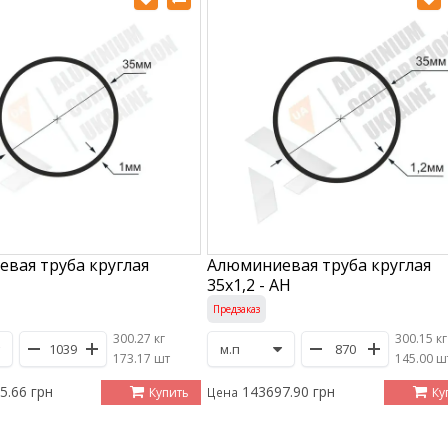
вая труба круглая
Алюминиевая труба круглая
35х1,2 - АН
Предзаказ
300.27 кг
300.15 кг
/
173.17 шт
/
145.00 ш
5.66 грн
143697.90 грн
Купить
Ку
Цена