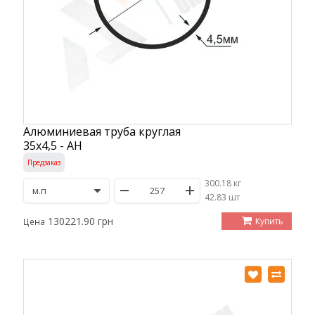
Алюминиевая труба круглая
35х4,5 - АН
Предзаказ
300.18 кг
/
42.83 шт
130221.90 грн
Купить
Цена