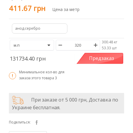
411.67 грн
Цена за метр
анод.серебро
300.48 кг
/
53.33 шт
131734.40 грн
Предзаказ
Минимальное кол-во для
заказа этого товара
3
При заказе от 5 000 грн, Доставка по
Украине бесплатная.
Поделиться: