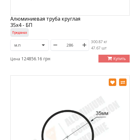
Алюминиевая труба круглая
35х4 - БП
Предзаказ
300.87 кг
/
47.67 шт
124856.16 грн
Купить
Цена