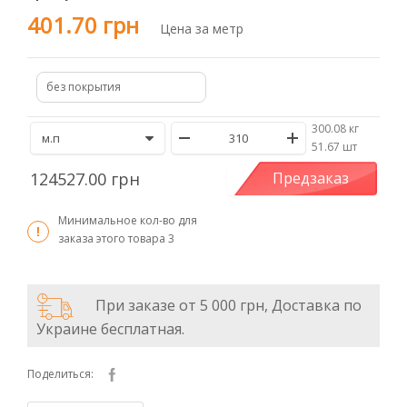
401.70 грн
Цена за метр
без покрытия
300.08 кг
/
51.67 шт
124527.00 грн
Предзаказ
Минимальное кол-во для
заказа этого товара
3
При заказе от 5 000 грн, Доставка по
Украине бесплатная.
Поделиться: