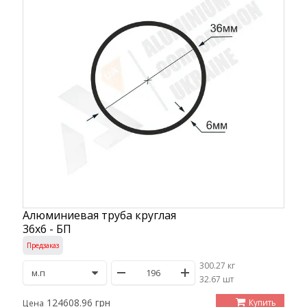
Алюминиевая труба круглая
36х6 - БП
Предзаказ
300.27 кг
/
32.67 шт
124608.96 грн
Купить
Цена