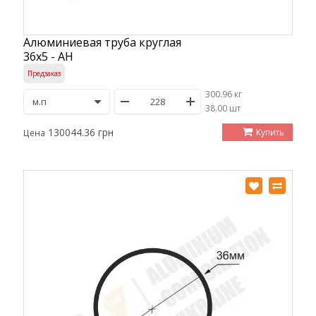
Алюминиевая труба круглая
36х5 - АН
Предзаказ
300.96 кг
/
38.00 шт
130044.36 грн
Купить
Цена