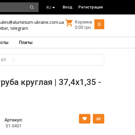
RU
Вход
Регистрация
sales@aluminium-ukraine.com.ua
Корзина
0
0.00 грн
viber
,
telegram
исты
Плиты
- БП
уба круглая | 37,4х1,35 -
Артикул:
01-0401