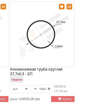
Алюминиевая труба круглая
37,7х0,9 - БП
Предзаказ
300.05 кг
т
/
177.33 шт
124509.28 грн
пить
Купить
Цена