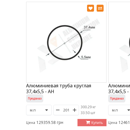
Алюминиевая труба круглая
Алюминие
37,4х5,5 - АН
37,4х5,5 -
Предзаказ
Предзаказ
300.29 кг
/
33.50 шт
129359.58 грн
12461
Купить
Цена
Цена