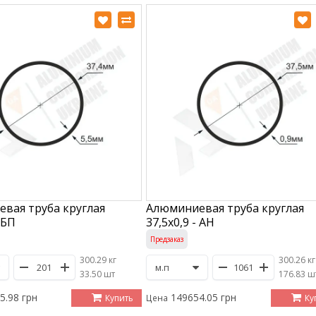
вая труба круглая
Алюминиевая труба круглая
 БП
37,5х0,9 - АН
Предзаказ
300.29 кг
300.26 кг
/
33.50 шт
/
176.83 ш
5.98 грн
149654.05 грн
Купить
Ку
Цена