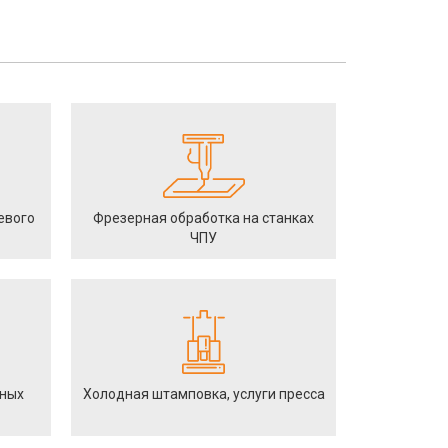
евого
Фрезерная обработка на станках
ЧПУ
йных
Холодная штамповка, услуги пресса