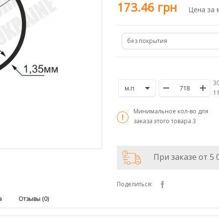
173.46 грн
Цена за 
без покрытия
30
/
1
Минимальное кол-во для
заказа этого товара
3
При заказе от 5 
Поделиться:
а
Отзывы (0)