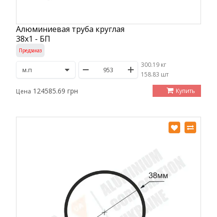
Алюминиевая труба круглая
38х1 - БП
Предзаказ
300.19 кг
/
158.83 шт
124585.69 грн
Купить
Цена