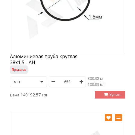
Алюминиевая труба круглая
38х1,5 - АН
Предзаказ
300.38 кг
/
108.83 шт
140192.57 грн
Купить
Цена