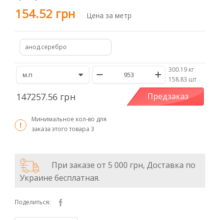
154.52 грн
Цена за метр
анод.серебро
300.19 кг
/
158.83 шт
147257.56 грн
Предзаказ
Минимальное кол-во для
заказа этого товара
3
При заказе от 5 000 грн, Доставка по
Украине бесплатная.
Поделиться: