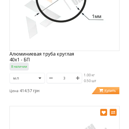
Алюминиевая труба круглая
40х1 - БП
В наличии
1.00 кг
/
0.50 шт
414.57 грн
Купить
Цена