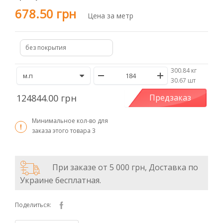
678.50 грн
Цена за метр
без покрытия
300.84 кг
/
30.67 шт
124844.00 грн
Предзаказ
Минимальное кол-во для
заказа этого товара
3
При заказе от 5 000 грн, Доставка по
Украине бесплатная.
Поделиться: