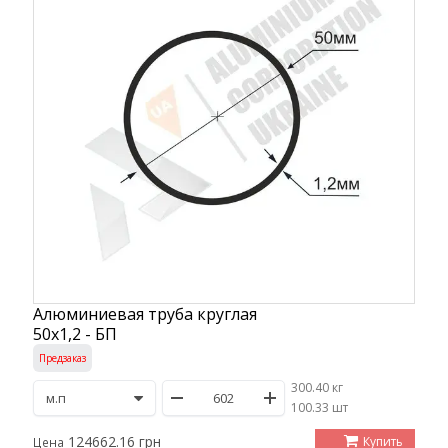
Алюминиевая труба круглая
50х1,2 - БП
Предзаказ
300.40 кг
/
100.33 шт
124662.16 грн
Купить
Цена