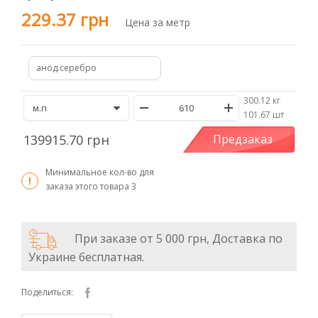
229.37 грн
Цена за метр
анод.серебро
300.12 кг
/
101.67 шт
139915.70 грн
Предзаказ
Минимальное кол-во для
заказа этого товара
3
При заказе от 5 000 грн, Доставка по
Украине бесплатная.
Поделиться: