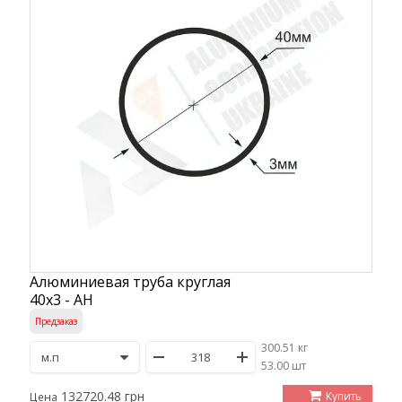
Алюминиевая труба круглая
40х3 - АН
Предзаказ
300.51 кг
/
53.00 шт
132720.48 грн
Купить
Цена