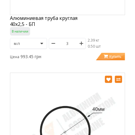
Алюминиевая труба круглая
40х2,5 - БП
В наличии
2.39 кг
/
0.50 шт
993.45 грн
Купить
Цена