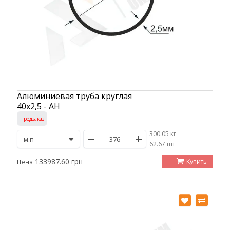
Алюминиевая труба круглая
40х2,5 - АН
Предзаказ
300.05 кг
/
62.67 шт
133987.60 грн
Купить
Цена