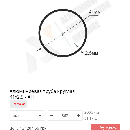
Алюминиевая труба круглая
41х2,5 - АН
Предзаказ
300.57 кг
/
61.17 шт
134204.56 грн
Купить
Цена