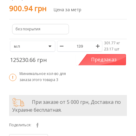
900.94 грн
Цена за метр
без покрытия
301.77 кг
/
23.17 шт
125230.66 грн
Предзаказ
Минимальное кол-во для
заказа этого товара
3
При заказе от 5 000 грн, Доставка по
Украине бесплатная.
Поделиться: