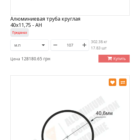
Алюминиевая труба круглая
40х11,75 - АН
Предзаказ
302.38 кг
/
17.83 шт
128180.65 грн
Купить
Цена