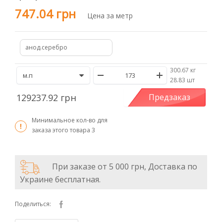
747.04 грн
Цена за метр
анод.серебро
300.67 кг
/
28.83 шт
129237.92 грн
Предзаказ
Минимальное кол-во для
заказа этого товара
3
При заказе от 5 000 грн, Доставка по
Украине бесплатная.
Поделиться: