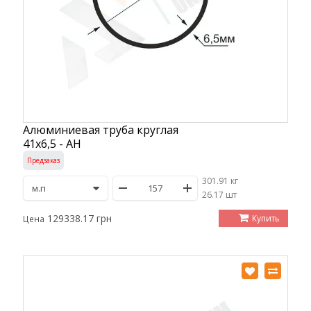
Алюминиевая труба круглая
41х6,5 - АН
Предзаказ
301.91 кг
/
26.17 шт
129338.17 грн
Купить
Цена