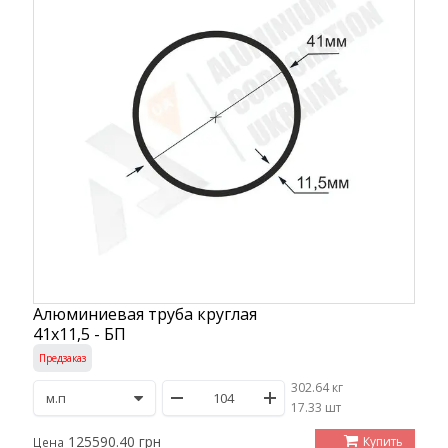
Алюминиевая труба круглая
41х11,5 - БП
Предзаказ
302.64 кг
/
17.33 шт
125590.40 грн
Купить
Цена