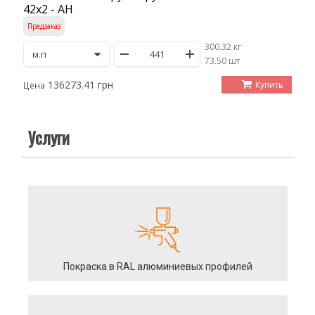
42х2 - АН
Предзаказ
300.32 кг
/
73.50 шт
136273.41 грн
Купить
Цена
Услуги
Покраска в RAL алюминиевых профилей