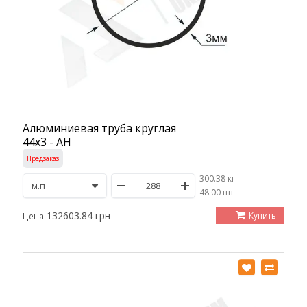
Алюминиевая труба круглая
44х3 - АН
Предзаказ
300.38 кг
/
48.00 шт
132603.84 грн
Купить
Цена