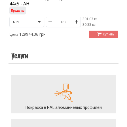
44х5 - АН
Предзаказ
301.03 кг
/
30.33 шт
129944.36 грн
Купить
Цена
Услуги
Покраска в RAL алюминиевых профилей