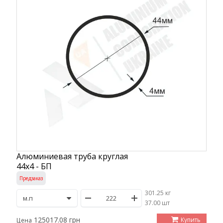
Алюминиевая труба круглая
44х4 - БП
Предзаказ
301.25 кг
/
37.00 шт
125017.08 грн
Купить
Цена