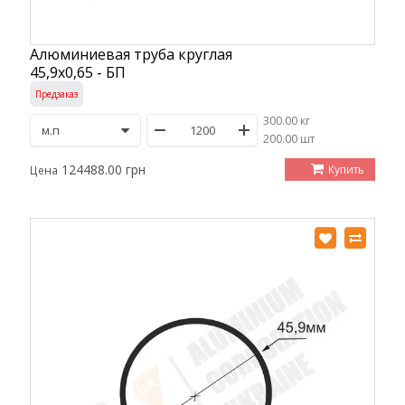
Алюминиевая труба круглая
45,9х0,65 - БП
Предзаказ
300.00 кг
/
200.00 шт
124488.00 грн
Купить
Цена