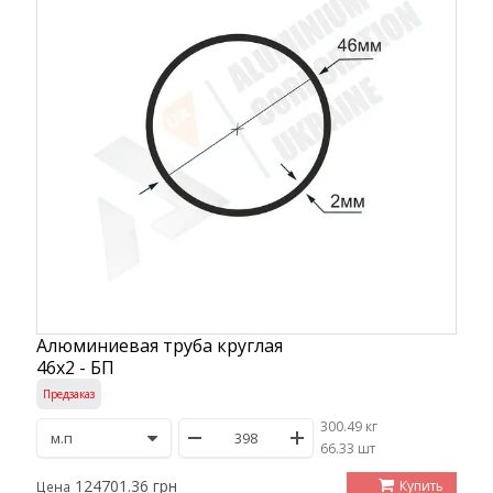
Алюминиевая труба круглая
46х2 - БП
Предзаказ
300.49 кг
/
66.33 шт
124701.36 грн
Купить
Цена