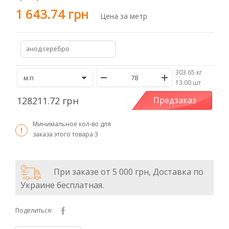
1 643.74 грн
Цена за метр
анод.серебро
303.65 кг
/
13.00 шт
128211.72 грн
Предзаказ
Минимальное кол-во для
заказа этого товара
3
При заказе от 5 000 грн, Доставка по
Украине бесплатная.
Поделиться: