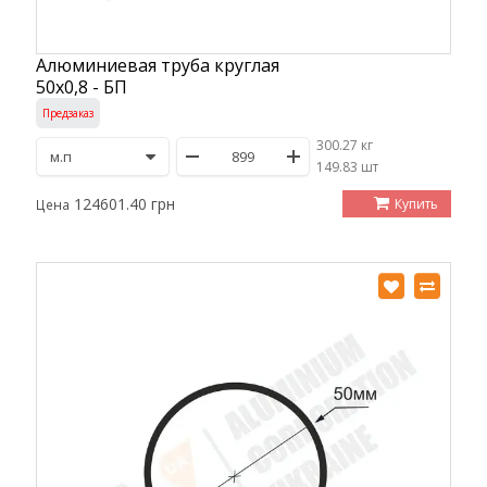
Алюминиевая труба круглая
50х0,8 - БП
Предзаказ
300.27 кг
/
149.83 шт
124601.40 грн
Купить
Цена