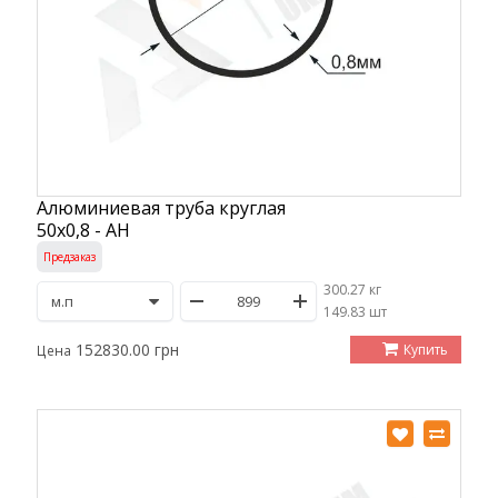
Алюминиевая труба круглая
50х0,8 - АН
Предзаказ
300.27 кг
/
149.83 шт
152830.00 грн
Купить
Цена