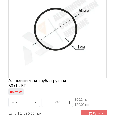
Алюминиевая труба круглая
50х1 - БП
Предзаказ
300.24 кг
/
120.00 шт
124596.00 грн
Купить
Цена