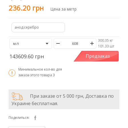
236.20 грн
Цена за метр
анод.серебро
300.35 кг
/
101.33 шт
143609.60 грн
Предзаказ
Минимальное кол-во для
заказа этого товара
3
При заказе от 5 000 грн, Доставка по
Украине бесплатная.
Поделиться: