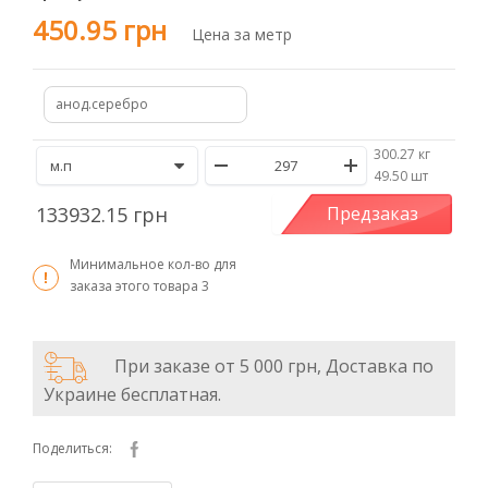
450.95 грн
Цена за метр
анод.серебро
300.27 кг
/
49.50 шт
133932.15 грн
Предзаказ
Минимальное кол-во для
заказа этого товара
3
При заказе от 5 000 грн, Доставка по
Украине бесплатная.
Поделиться: