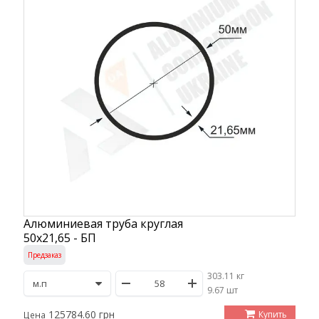
Алюминиевая труба круглая
50х21,65 - БП
Предзаказ
303.11 кг
/
9.67 шт
125784.60 грн
Купить
Цена