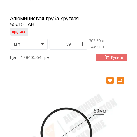
Алюминиевая труба круглая
50х10 - АН
Предзаказ
302.69 кг
/
14.83 шт
128405.64 грн
Купить
Цена