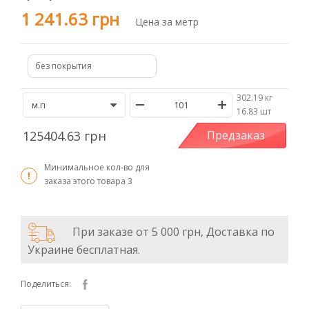
1 241.63 грн
Цена за метр
без покрытия
302.19 кг
/
16.83 шт
125404.63 грн
Предзаказ
Минимальное кол-во для
заказа этого товара
3
При заказе от 5 000 грн, Доставка по
Украине бесплатная.
Поделиться: