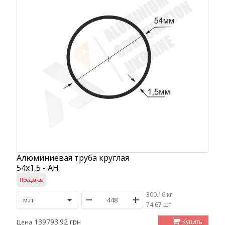
Алюминиевая труба круглая
54х1,5 - АН
Предзаказ
300.16 кг
/
74.67 шт
139793.92 грн
Купить
Цена