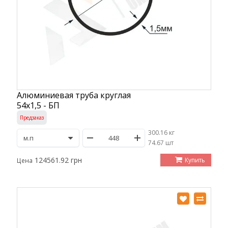
Алюминиевая труба круглая
54х1,5 - БП
Предзаказ
300.16 кг
/
74.67 шт
124561.92 грн
Купить
Цена