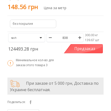
148.56 грн
Цена за метр
без покрытия
300.00 кг
/
139.67 шт
124493.28 грн
Предзаказ
Минимальное кол-во для
заказа этого товара
3
При заказе от 5 000 грн, Доставка по
Украине бесплатная.
Поделиться: