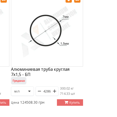
Алюминиевая труба круглая
7х1,5 - БП
Предзаказ
300.02 кг
т
/
714.33 шт
124508.30 грн
пить
Купить
Цена