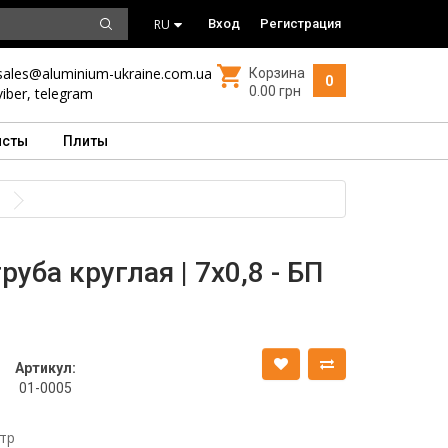
RU
Вход
Регистрация
sales@aluminium-ukraine.com.ua
Корзина
0
0.00 грн
viber
,
telegram
исты
Плиты
уба круглая | 7х0,8 - БП
Артикул:
01-0005
тр