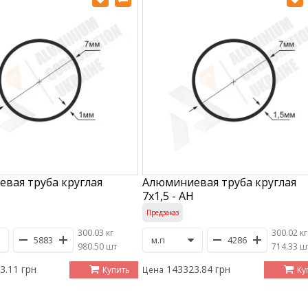
вая труба круглая
Алюминиевая труба круглая
7х1,5 - АН
Предзаказ
300.03 кг
300.02 кг
/
980.50 шт
/
714.33 ш
3.11 грн
143323.84 грн
Купить
Ку
Цена