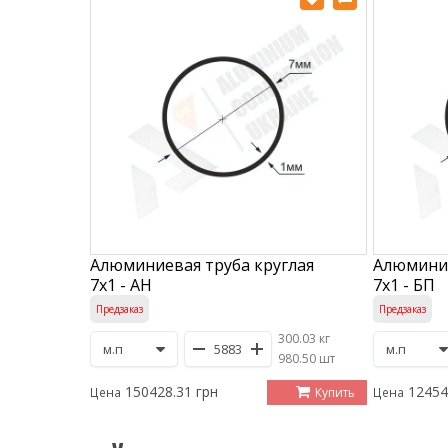
Алюминиевая труба круглая
Алюминие
7х1 - АН
7х1 - БП
Предзаказ
Предзаказ
300.03 кг
/
980.50 шт
150428.31 грн
12454
Купить
Цена
Цена