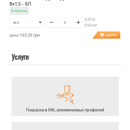
8х1,5 - БП
В наличии
0.25 кг
/
0.50 шт
103.35 грн
Купить
Цена
Услуги
Покраска в RAL алюминиевых профилей