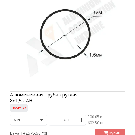
Алюминиевая труба круглая
8х1,5 - АН
Предзаказ
300.05 кг
/
602.50 шт
142575.60 грн
Купить
Цена