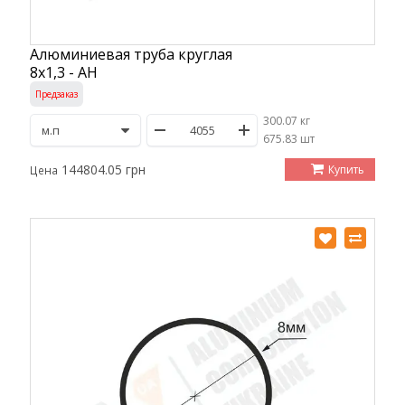
Алюминиевая труба круглая
8х1,3 - АН
Предзаказ
300.07 кг
/
675.83 шт
144804.05 грн
Купить
Цена