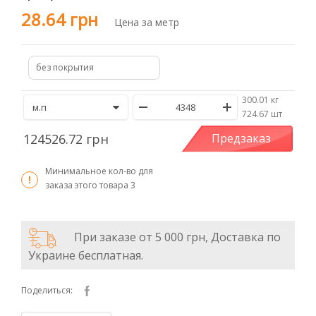
28.64 грн
Цена за метр
без покрытия
300.01 кг
/
724.67 шт
124526.72 грн
Предзаказ
Минимальное кол-во для
заказа этого товара
3
При заказе от 5 000 грн, Доставка по
Украине бесплатная.
Поделиться: