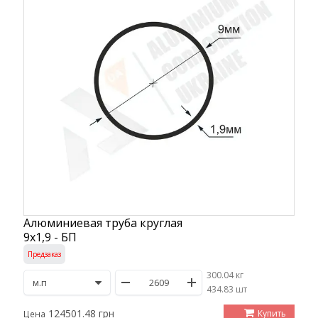
Алюминиевая труба круглая
9х1,9 - БП
Предзаказ
300.04 кг
/
434.83 шт
124501.48 грн
Купить
Цена