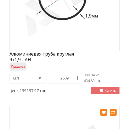
Алюминиевая труба круглая
9х1,9 - АН
Предзаказ
300.04 кг
/
434.83 шт
139137.97 грн
Купить
Цена