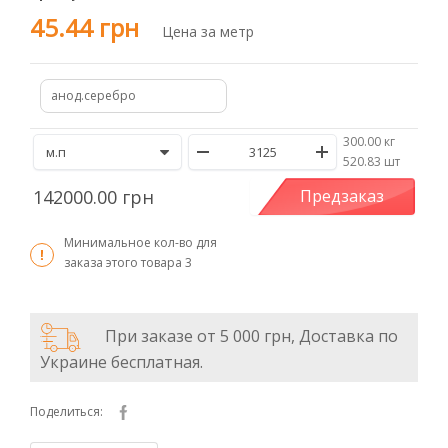
45.44 грн
Цена за метр
анод.серебро
300.00 кг
/
520.83 шт
142000.00 грн
Предзаказ
Минимальное кол-во для
заказа этого товара
3
При заказе от 5 000 грн, Доставка по
Украине бесплатная.
Поделиться: