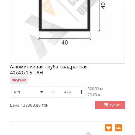
Алюминиевая труба квадратная
40х40х1,5 - АН
Предзаказ
300.33 кг
/
79.83 шт
139963.80 грн
Купить
Цена