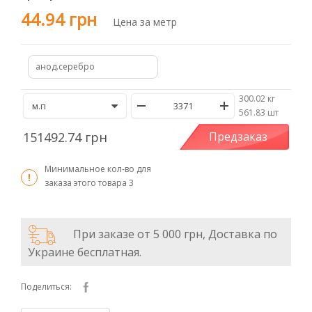
44.94 грн
Цена за метр
анод.серебро
300.02 кг
/
561.83 шт
151492.74 грн
Предзаказ
Минимальное кол-во для
заказа этого товара
3
При заказе от 5 000 грн, Доставка по
Украине бесплатная.
Поделиться: