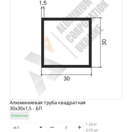
Алюминиевая труба квадратная
30х30х1,5 - БП
В наличии
1.36 кг
/
0.50 шт