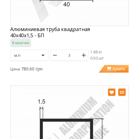
Алюминиевая труба квадратная
40х40х1,5 - БП
В наличии
1.88 кг
/
0.50 шт
780.60 грн
Купить
Цена