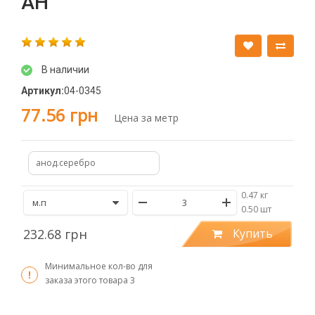
АН
В наличии
Артикул:
04-0345
77.56 грн
Цена за метр
анод.серебро
0.47 кг
/
0.50 шт
232.68 грн
Купить
Минимальное кол-во для
заказа этого товара
3