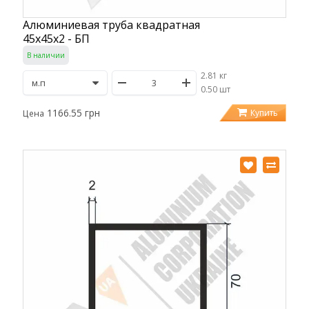
Алюминиевая труба квадратная
45х45х2 - БП
В наличии
2.81 кг
/
0.50 шт
1166.55 грн
Купить
Цена