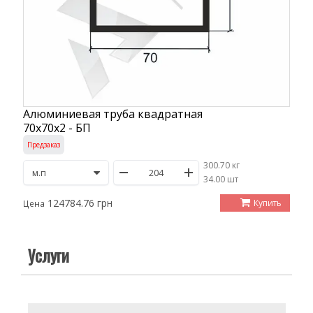
Алюминиевая труба квадратная
70х70х2 - БП
Предзаказ
300.70 кг
/
34.00 шт
124784.76 грн
Купить
Цена
Услуги