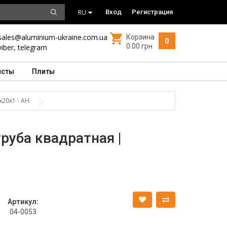
RU
Вход
Регистрация
sales@aluminium-ukraine.com.ua
Корзина
0
0.00 грн
viber
,
telegram
исты
Плиты
20х1 - АН
руба квадратная |
Артикул:
04-0053