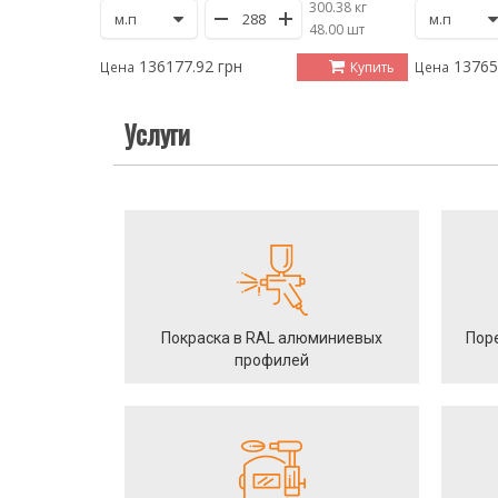
300.38 кг
/
48.00 шт
136177.92 грн
13765
Купить
Цена
Цена
Услуги
Покраска в RAL алюминиевых
Пор
профилей