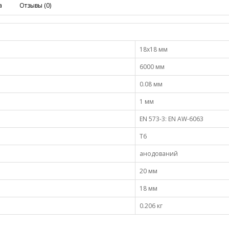
а
Отзывы (0)
18х18 мм
6000 мм
0.08 мм
1 мм
EN 573-3: EN AW-6063
Т6
анодований
20 мм
18 мм
0.206 кг