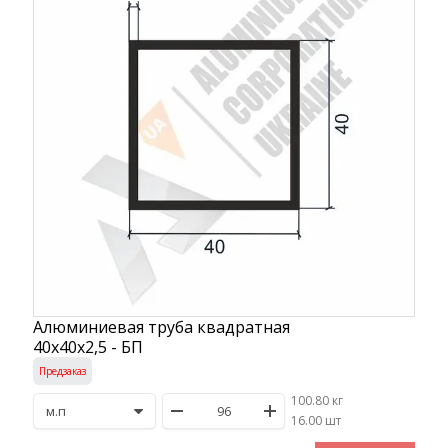
Алюминиевая труба квадратная
40х40х2,5 - БП
Предзаказ
100.80 кг
/
16.00 шт