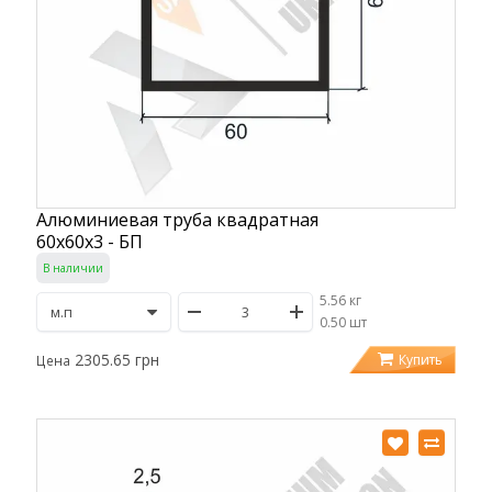
Алюминиевая труба квадратная
60х60х3 - БП
В наличии
5.56 кг
/
0.50 шт
2305.65 грн
Купить
Цена