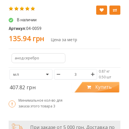
В наличии
Артикул:
04-0059
135.94 грн
Цена за метр
анод.серебро
0.87 кг
/
0.50 шт
407.82 грн
Купить
Минимальное кол-во для
заказа этого товара
3
При заказе от 5 000 грн, Доставка по