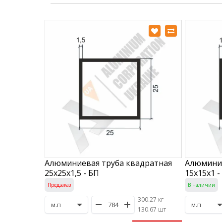
Алюминиевая труба квадратная
Алюминие
25х25х1,5 - БП
15х15х1 -
Предзаказ
В наличии
300.27 кг
/
130.67 шт