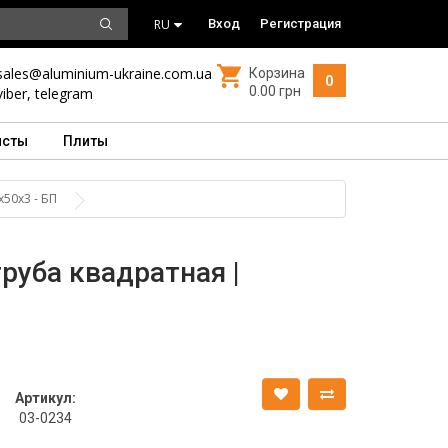
RU
Вход
Регистрация
sales@aluminium-ukraine.com.ua
Корзина
0
0.00 грн
viber
,
telegram
исты
Плиты
50х3 - БП
руба квадратная |
Артикул:
03-0234