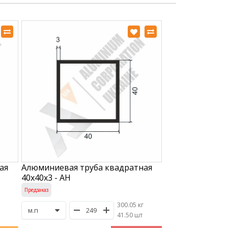
ая
Алюминиевая труба квадратная
40х40х3 - АН
Предзаказ
300.05 кг
/
41.50 шт