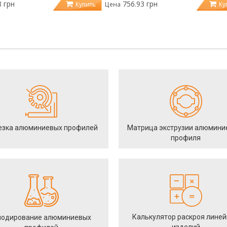
8 грн
756.93 грн
Купить
Ку
Цена
езка алюминиевых профилей
Матрица экструзии алюмини
профиля
Калькулятор раскроя лине
одирование алюминиевых
изделий