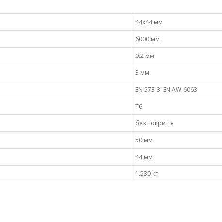
44х44 мм
6000 мм
0.2 мм
3 мм
EN 573-3: EN AW-6063
Т6
без покриття
50 мм
44 мм
1.530 кг