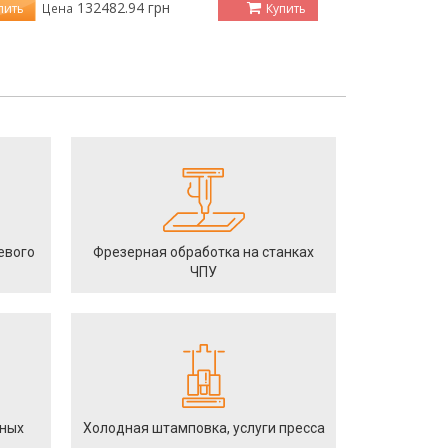
132482.94 грн
пить
Купить
Цена
евого
Фрезерная обработка на станках
ЧПУ
йных
Холодная штамповка, услуги пресса