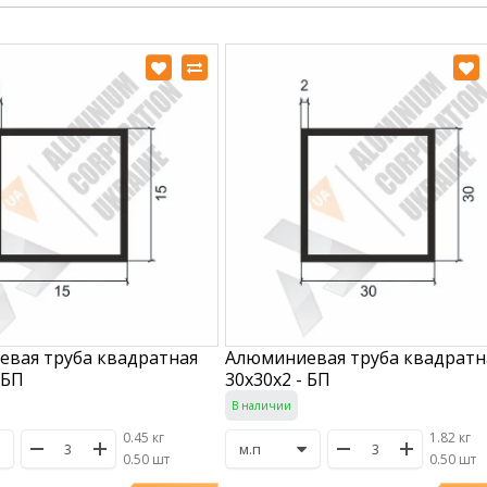
вая труба квадратная
Алюминиевая труба квадратн
 БП
30х30х2 - БП
В наличии
0.45 кг
1.82 кг
/
0.50 шт
/
0.50 шт