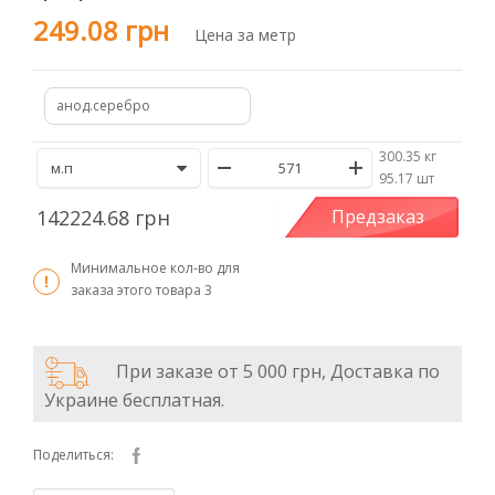
249.08 грн
Цена за метр
анод.серебро
300.35 кг
/
95.17 шт
142224.68 грн
Предзаказ
Минимальное кол-во для
заказа этого товара
3
При заказе от 5 000 грн, Доставка по
Украине бесплатная.
Поделиться: