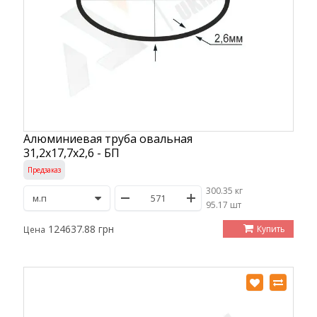
Алюминиевая труба овальная
31,2х17,7х2,6 - БП
Предзаказ
300.35 кг
/
95.17 шт
124637.88 грн
Купить
Цена