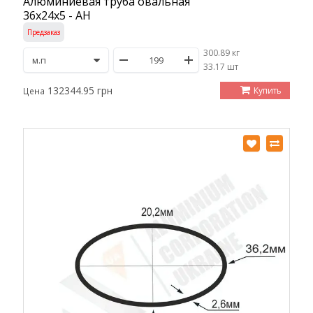
Алюминиевая труба овальная
36х24х5 - АН
Предзаказ
300.89 кг
/
33.17 шт
132344.95 грн
Купить
Цена