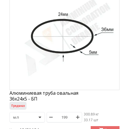
Алюминиевая труба овальная
36х24х5 - БП
Предзаказ
300.89 кг
/
33.17 шт