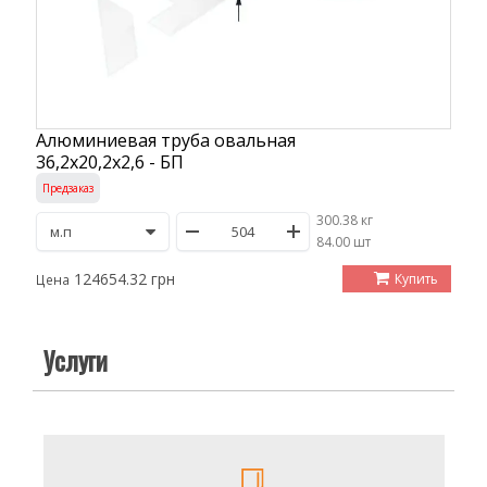
Алюминиевая труба овальная
36,2х20,2х2,6 - БП
Предзаказ
300.38 кг
/
84.00 шт
124654.32 грн
Купить
Цена
Услуги