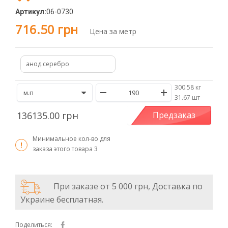
Артикул:
06-0730
716.50 грн
Цена за метр
анод.серебро
300.58 кг
/
31.67 шт
136135.00 грн
Предзаказ
Минимальное кол-во для
заказа этого товара
3
При заказе от 5 000 грн, Доставка по
Украине бесплатная.
Поделиться: