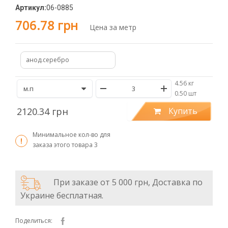
Артикул:
06-0885
706.78 грн
Цена за метр
анод.серебро
4.56 кг
/
0.50 шт
2120.34 грн
Купить
Минимальное кол-во для
заказа этого товара
3
При заказе от 5 000 грн, Доставка по
Украине бесплатная.
Поделиться: