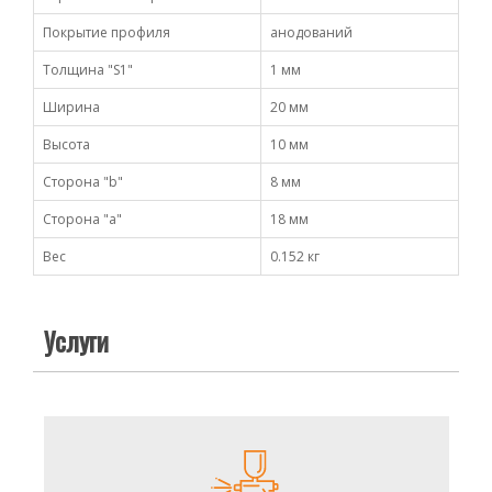
Покрытие профиля
анодований
Толщина "S1"
1 мм
Ширина
20 мм
Высота
10 мм
Сторона "b"
8 мм
Сторона "а"
18 мм
Вес
0.152 кг
Услуги