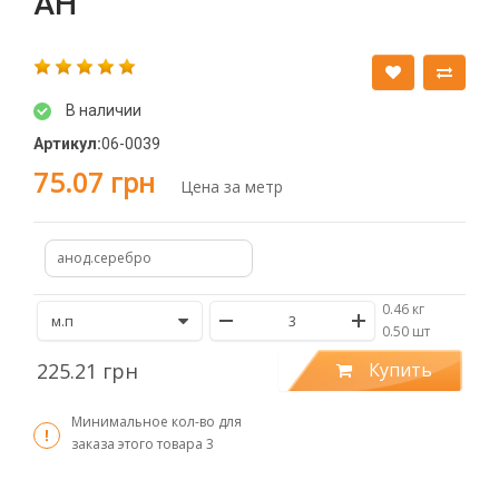
АН
В наличии
Артикул:
06-0039
75.07 грн
Цена за метр
анод.серебро
0.46 кг
/
0.50 шт
225.21 грн
Купить
Минимальное кол-во для
заказа этого товара
3