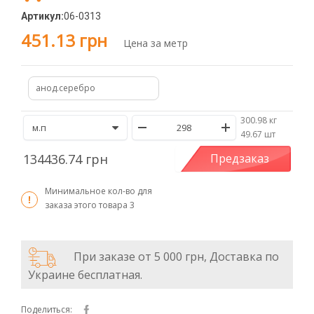
Артикул:
06-0313
451.13 грн
Цена за метр
анод.серебро
300.98 кг
/
49.67 шт
134436.74 грн
Предзаказ
Минимальное кол-во для
заказа этого товара
3
При заказе от 5 000 грн, Доставка по
Украине бесплатная.
Поделиться: