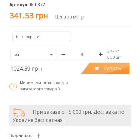
Артикул:
05-0372
341.53 грн
Цена за метр
без покрытия
2.47 кг
/
0.50 шт
1024.59 грн
Купить
Минимальное кол-во для
заказа этого товара
3
При заказе от 5 000 грн, Доставка по
Украине бесплатная.
Поделиться: