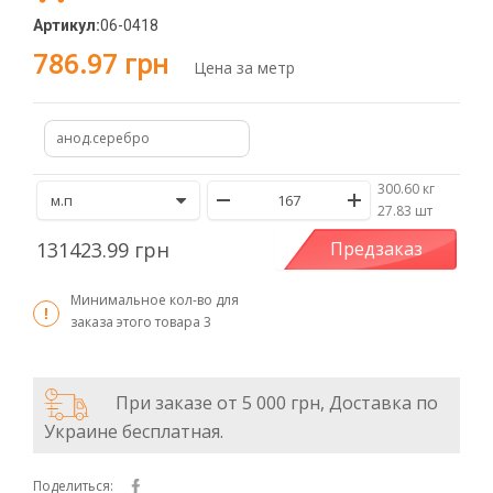
Артикул:
06-0418
786.97 грн
Цена за метр
анод.серебро
300.60 кг
/
27.83 шт
131423.99 грн
Предзаказ
Минимальное кол-во для
заказа этого товара
3
При заказе от 5 000 грн, Доставка по
Украине бесплатная.
Поделиться: