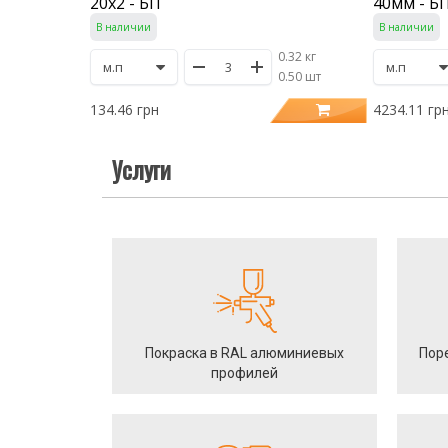
20х2 - БП
40мм - Б
В наличии
В наличии
0.32 кг
/
0.50 шт
134.46 грн
4234.11 гр
Услуги
Покраска в RAL алюминиевых
Пор
профилей