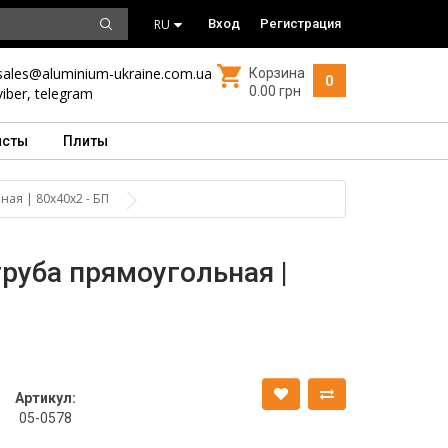
RU
Вход
Регистрация
sales@aluminium-ukraine.com.ua
Корзина
0
0.00 грн
viber
,
telegram
исты
Плиты
ая | 80х40х2 - БП
руба прямоугольная |
Артикул:
05-0578