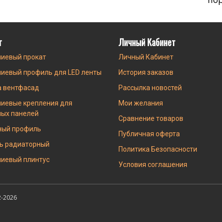
г
Личный Кабинет
иевый прокат
Личный Кабинет
иевый профиль для LED ленты
История заказов
а вентфасад
Рассылка новостей
иевые крепления для
Мои желания
ных панелей
Сравнение товаров
ный профиль
Публичная оферта
ь радиаторный
Политика Безопасности
иевый плинтус
Условия соглашения
-2026