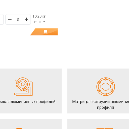
П
10.20 кг
/
0.50 шт
н
езка алюминиевых профилей
Матрица экструзии алюмини
профиля