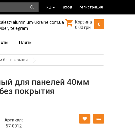
RU
Вход
Регистрация
sales@aluminium-ukraine.com.ua
Корзина
0
0.00 грн
viber
,
telegram
исты
Плиты
м без покрытия
ый для панелей 40мм
без покрытия
Артикул:
57-0012