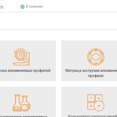
В наличии
ть
езка алюминиевых профилей
Матрица экструзии алюмини
профиля
Калькулятор раскроя лине
одирование алюминиевых