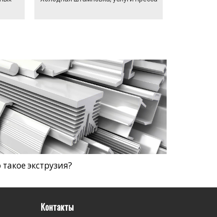
 такое экструзия?
Контакты