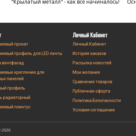
"Крылатый металл" - как всё начиналось!
Ос
г
Личный Кабинет
иевый прокат
Личный Кабинет
иевый профиль для LED ленты
История заказов
а вентфасад
Рассылка новостей
иевые крепления для
Мои желания
ных панелей
Сравнение товаров
ный профиль
Публичная оферта
ь радиаторный
Политика Безопасности
иевый плинтус
Условия соглашения
-2026