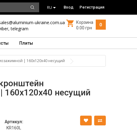
RU
Вход
Регистрация
sales@aluminium-ukraine.com.ua
Корзина
0
0.00 грн
viber
,
telegram
исты
Плиты
озажимной | 160х120х40 несущий
кронштейн
| 160х120х40 несущий
Артикул:
KR160L